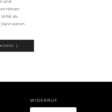
r sind
ure Herzen
 Willst du
? Dann komm
NIEREN
WIDERRUF