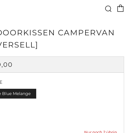
Ei
Such
DOORKISSEN CAMPERVAN
VERSELL]
MALER
9,00
IS
E
 Blue Melange
Nur noch
2
übrig