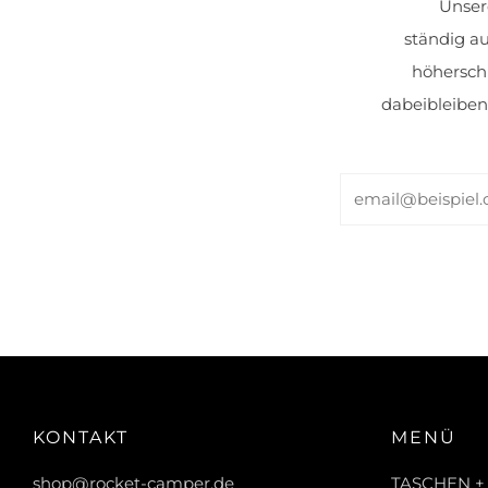
Unser
ständig a
höherschl
dabeibleiben
Email
KONTAKT
MENÜ
shop@rocket-camper.de
TASCHEN +