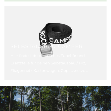
SELBSTAUSBAU CAMPER
Hier findest du praktisches Zubehör und
Ersatzteile für deinen Selbstausbau / Filz,
Fliegennetz Kastenwagen, Gepäcknetze ...