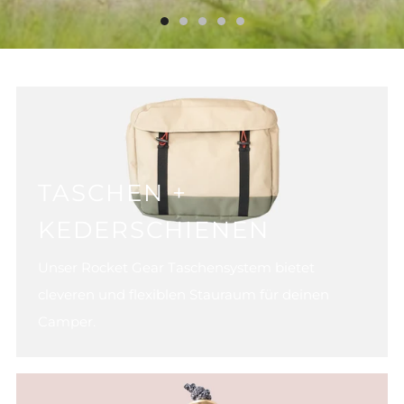
TASCHEN +
KEDERSCHIENEN
Unser Rocket Gear Taschensystem bietet
cleveren und flexiblen Stauraum für deinen
Camper.