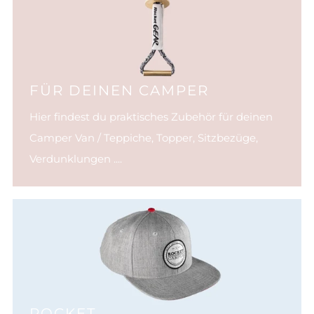
FÜR DEINEN CAMPER
Hier findest du praktisches Zubehör für deinen
Camper Van / Teppiche, Topper, Sitzbezüge,
Verdunklungen ....
ROCKET