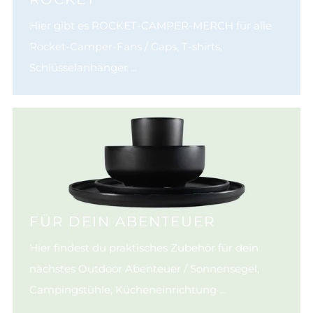
Hier gibt es ROCKET-CAMPER-MERCH für alle
Rocket-Camper-Fans / Caps, T-shirts,
Schlüsselanhänger ...
FÜR DEIN ABENTEUER
Hier findest du praktisches Zubehör für dein
nächstes Outdoor Abenteuer / Sonnensegel,
Campingstühle, Kücheneinrichtung ...