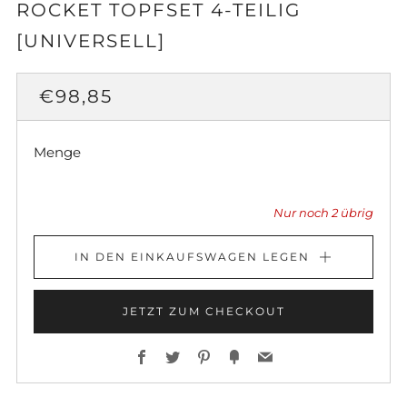
ROCKET TOPFSET 4-TEILIG
[UNIVERSELL]
NORMALER
€98,85
PREIS
Menge
Nur noch
2
übrig
IN DEN EINKAUFSWAGEN LEGEN
JETZT ZUM CHECKOUT
Facebook
Twitter
Pinterest
Fancy
Email